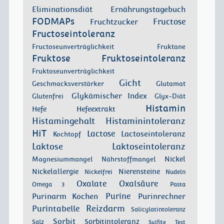
Eliminationsdiät
Ernährungstagebuch
FODMAPs
Fructose
Fruchtzucker
Fructoseintoleranz
Fructoseunverträglichkeit
Fruktane
Fruktose
Fruktoseintoleranz
Fruktoseunverträglichkeit
Gicht
Geschmacksverstärker
Glutamat
Glykämischer Index
Glutenfrei
Glyx-Diät
Histamin
Hefe
Hefeextrakt
Histamingehalt
Histaminintoleranz
HiT
Lactose
Lactoseintoleranz
Kochtopf
Laktose
Laktoseintoleranz
Nickel
Magnesiummangel
Nährstoffmangel
Nickelallergie
Nierensteine
Nickelfrei
Nudeln
Oxalate
Oxalsäure
Omega 3
Pasta
Purinarm Kochen
Purine
Purinrechner
Reizdarm
Purintabelle
Salicylatintoleranz
Sorbit
Sorbitintoleranz
Salz
Sulfite
Test