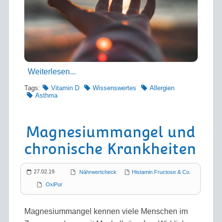
Weiterlesen...
Tags:
Vitamin D
Wissenswertes
Allergien
Asthma
Magnesium­mangel und
chronische Krankheiten
27.02.19
Nährwertcheck
Histamin Fructose & Co.
OxiPur
Magnesiummangel kennen viele Menschen im