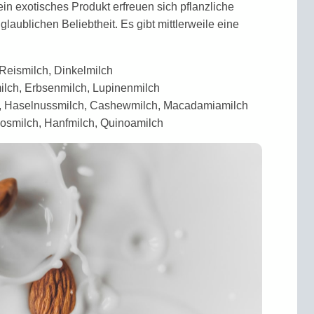
n exotisches Produkt erfreuen sich pflanzliche
glaublichen Belieb­theit. Es gibt mittler­weile eine
 Reismilch, Dinkelmilch
ilch, Erbsenmilch, Lupinenmilch
, Haselnussmilch, Cashewmilch, Macadamiamilch
osmilch, Hanfmilch, Quinoamilch