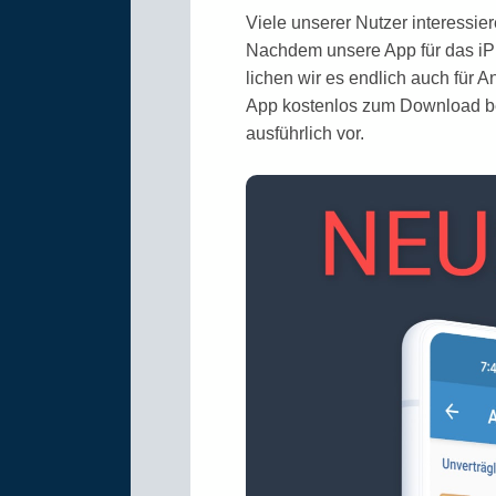
Viele unserer Nutzer interessie
Nachdem unsere App für das iPh
lichen wir es endlich auch für A
App kostenlos zum Download ber
ausführlich vor.