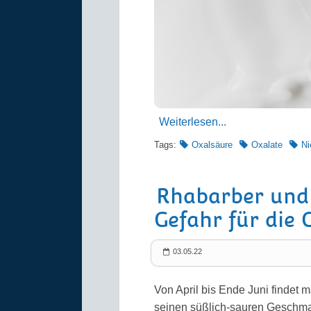
Weiterlesen...
Tags:
Oxalsäure
Oxalate
Ni
Rhabarber und 
Gefahr für die 
03.05.22
Von April bis Ende Juni findet
seinen süßlich-sauren Geschma