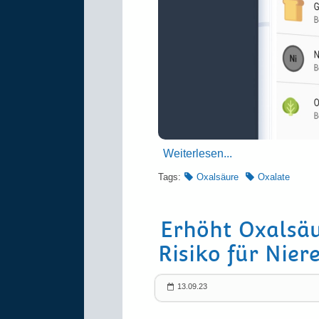
Weiterlesen...
Tags:
Oxalsäure
Oxalate
Erhöht Oxal­säu
Risiko für Niere
13.09.23