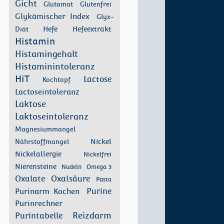
Gicht
Glutamat
Glutenfrei
Glykämischer Index
Glyx-
Hefe
Hefeextrakt
Diät
Histamin
Histamingehalt
Histaminintoleranz
HiT
Lactose
Kochtopf
Lactoseintoleranz
Laktose
Laktoseintoleranz
Magnesiummangel
Nickel
Nährstoffmangel
Nickelallergie
Nickelfrei
Nierensteine
Nudeln
Omega 3
Oxalate
Oxalsäure
Pasta
Purinarm Kochen
Purine
Purinrechner
Reizdarm
Purintabelle