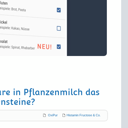
re in Pflanzen­milch das
n­steine?
OxiPur
Histamin Fructose & Co.