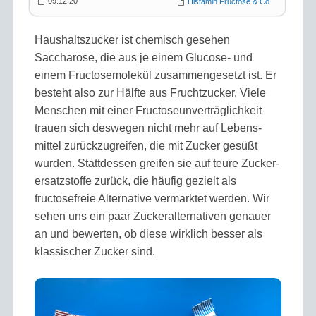
09.12.20
Histamin Fructose & Co.
Haushalts­zucker ist chemisch gesehen
Saccharose, die aus je einem Glucose- und
einem Fructose­molekül zusammen­gesetzt ist. Er
besteht also zur Hälfte aus Frucht­zucker. Viele
Menschen mit einer Fructose­unverträglich­keit
trauen sich deswegen nicht mehr auf Lebens­
mittel zurückzu­greifen, die mit Zucker gesüßt
wurden. Statt­dessen greifen sie auf teure Zucker­
ersatzstoffe zurück, die häufig gezielt als
fructose­freie Alternative vermarktet werden. Wir
sehen uns ein paar Zucker­alternativen genauer
an und bewerten, ob diese wirklich besser als
klassischer Zucker sind.