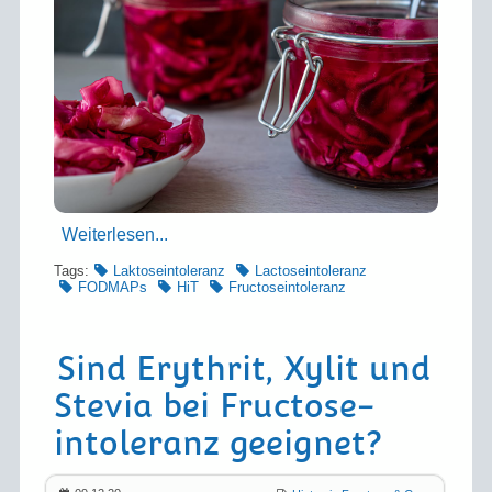
Weiterlesen...
Tags:
Laktoseintoleranz
Lactoseintoleranz
FODMAPs
HiT
Fructoseintoleranz
Sind Erythrit, Xylit und
Stevia bei Fructose­­
intoleranz geeignet?