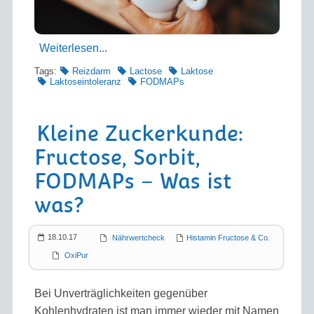
Weiterlesen...
Tags:
Reizdarm
Lactose
Laktose
Laktoseintoleranz
FODMAPs
Kleine Zuckerkunde:
Fructose, Sorbit,
FODMAPs – Was ist
was?
18.10.17
Nährwertcheck
Histamin Fructose & Co.
OxiPur
Bei Unverträglichkeiten gegenüber
Kohlenhydraten ist man immer wieder mit Namen