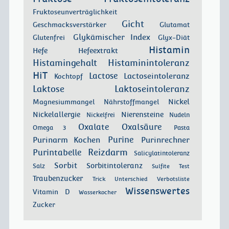
Fruktoseunverträglichkeit
Gicht
Geschmacksverstärker
Glutamat
Glykämischer Index
Glutenfrei
Glyx-Diät
Histamin
Hefe
Hefeextrakt
Histamingehalt
Histaminintoleranz
HiT
Lactose
Lactoseintoleranz
Kochtopf
Laktose
Laktoseintoleranz
Nickel
Magnesiummangel
Nährstoffmangel
Nickelallergie
Nierensteine
Nickelfrei
Nudeln
Oxalate
Oxalsäure
Omega 3
Pasta
Purinarm Kochen
Purine
Purinrechner
Reizdarm
Purintabelle
Salicylatintoleranz
Sorbit
Sorbitintoleranz
Salz
Sulfite
Test
Traubenzucker
Trick
Unterschied
Verbotsliste
Wissenswertes
Vitamin D
Wasserkocher
Zucker