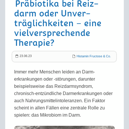
Präbiotika bei Reiz­
darm oder Unver­
träglich­keiten – eine
viel­ver­sprechende
Therapie?
23.06.23
Histamin Fructose & Co.
Immer mehr Menschen leiden an Darm­
erkrankungen oder -störungen, darunter
beispiels­weise das Reiz­darm­syndrom,
chronisch-entzündliche Darm­erkrankungen oder
auch Nahrungs­mittel­intoleranzen. Ein Faktor
scheint in allen Fällen eine zentrale Rolle zu
spielen: das Mikro­biom im Darm.