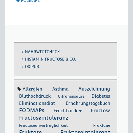
FODMAPs
NÄHRWERTCHECK
HISTAMIN FRUCTOSE & CO.
OXIPUR
Allergien
Asthma
Auszeichnung
Bluthochdruck
Diabetes
Citronensäure
Eliminationsdiät
Ernährungstagebuch
FODMAPs
Fructose
Fruchtzucker
Fructoseintoleranz
Fructoseunverträglichkeit
Fruktane
Fruktose
Fruktoseintoleranz